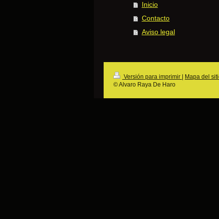
Inicio
Contacto
Aviso legal
Versión para imprimir
|
Mapa del sit
© Alvaro Raya De Haro