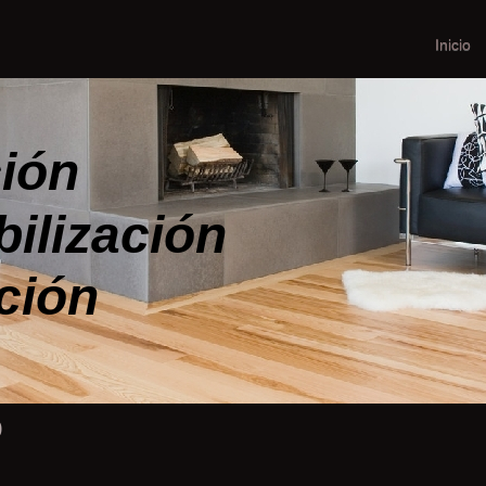
Inicio
ión
ilización
ción
o